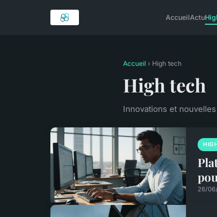
Accueil
Actu
Hig
Accueil
› High tech
High tech
Innovations et nouvelles
HIG
Pla
pou
26/06