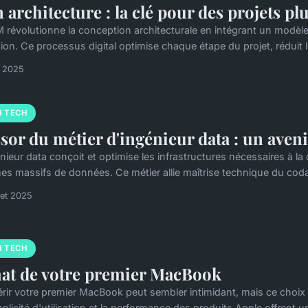
 architecture : la clé pour des projets pl
 révolutionne la conception architecturale en intégrant un modèle 3D
ion. Ce processus digital optimise chaque étape du projet, réduit le
n 2025
H TECH
ssor du métier d'ingénieur data : un aven
nieur data conçoit et optimise les infrastructures nécessaires à la
es massifs de données. Ce métier allie maîtrise technique du codag
llet 2025
H TECH
at de votre premier MacBook
rir votre premier MacBook peut sembler intimidant, mais ce choix
plicité d'utilisation et la performance des produits Apple offrent une