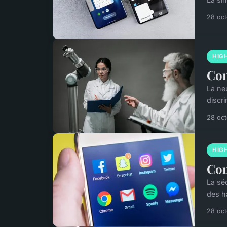
28 oc
HIG
Com
La neu
discri
28 oc
HIG
Com
La sé
des h
28 oc