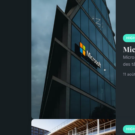
HIG
Mic
Micros
des t
11 aoû
HIG