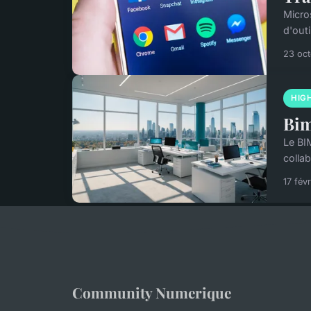
Micro
d'out
23 oc
HIG
Bim
Le BI
colla
17 fév
Community Numerique