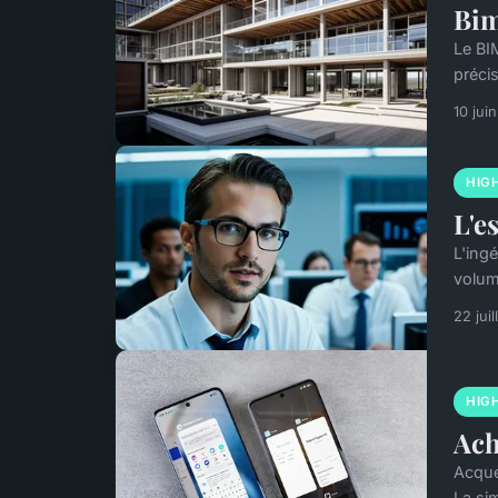
Bim
Le BIM
précis
10 jui
HIG
L'e
L'ingé
volum
22 jui
HIG
Ach
Acqué
La sim