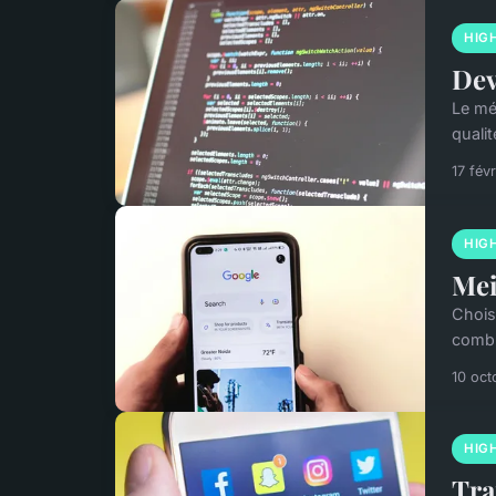
HIG
Dev
Le mé
qualit
17 fév
HIG
Mei
Chois
combi
10 oct
HIG
Tra