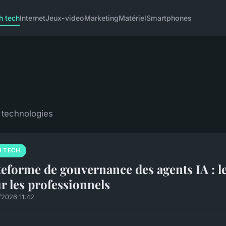
h tech
Internet
Jeux-video
Marketing
Matériel
Smartphones
 technologies
H TECH
teforme de gouvernance des agents IA : le
r les professionnels
/2026 11:42